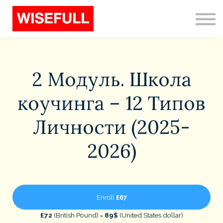
Programs (EN)
Sign in
Sign up
Search
2 Модуль. Школа
коучинга – 12 Типов
Личности (2025-
2026)
Enroll
£67
£72
(British Pound) =
89$
(United States dollar)