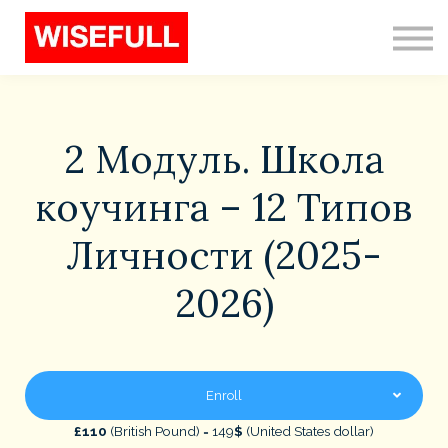
Programs (EN)
Sign in
Sign up
Search
2 Модуль. Школа
коучинга – 12 Типов
Личности (2025-
2026)
Enroll
£110
(British Pound) = 149
$
(United States dollar)