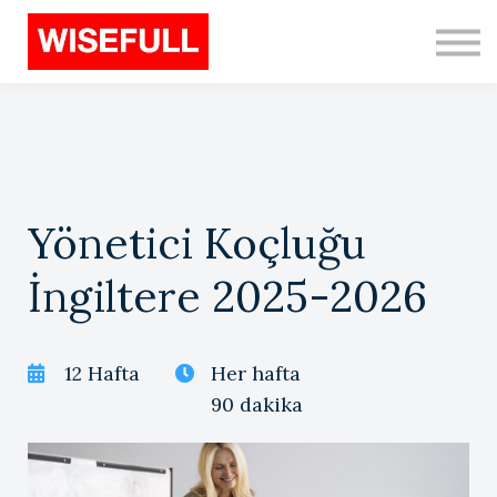
Programs (EN)
Sign in
Sign up
Search
Yönetici Koçluğu
İngiltere 2025-2026
12 Hafta
Her hafta
90 dakika